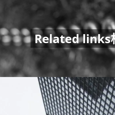
Related lin