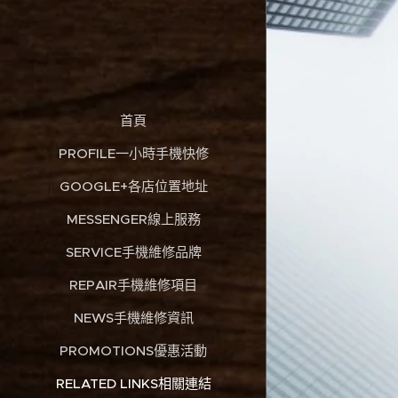
首頁
PROFILE一小時手機快修
GOOGLE+各店位置地址
MESSENGER線上服務
SERVICE手機維修品牌
REPAIR手機維修項目
NEWS手機維修資訊
PROMOTIONS優惠活動
RELATED LINKS相關連結