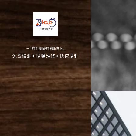
一小時手機快修手機維修中心
免費檢測✦現場維修✦快速便利